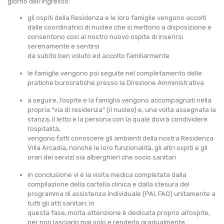
giorno dell’ingresso:
gli ospiti della Residenza e le loro famiglie vengono accolti
dalle coordinatrici di nucleo che si mettono a disposizione e
consentono così al nostro nuovo ospite di inserirsi
serenamente e sentirsi
da subito ben voluto ed accolto familiarmente
le famiglie vengono poi seguite nel completamento delle
pratiche burocratiche presso la Direzione Amministrativa
a seguire, l’ospite e la famiglia vengono accompagnati nella
propria “via di residenza” (il nucleo) e, una volta assegnata la
stanza, il letto e la persona con la quale dovrà condividere
l’ospitalità,
vengono fatti conoscere gli ambienti della nostra Residenza
Villa Arcadia, nonché le loro funzionalità, gli altri ospiti e gli
orari dei servizi sia alberghieri che socio sanitari
in conclusione vi è la visita medica completata dalla
compilazione della cartella clinica e dalla stesura del
programma di assistenza individuale (PAI, FAQ) unitamente a
tutti gli atti sanitari; in
questa fase, molta attenzione è dedicata proprio all’ospite,
per non lasciarlo mai solo e renderlo gradualmente